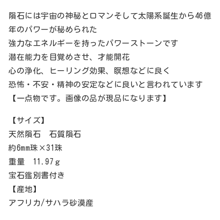
隕石には宇宙の神秘とロマンそして太陽系誕生から46億
年のパワーが秘められた
強力なエネルギーを持ったパワーストーンです
潜在能力を目覚めさせ、才能開花
心の浄化、ヒーリング効果、瞑想などに良く
恐怖・不安・精神の安定などに良いと言われています
【一点物です。画像の品が現品になります】
【サイズ】
天然隕石 石質隕石
約6mm珠×31珠
重量 11.97ｇ
宝石鑑別書付き
【産地】
アフリカ/サハラ砂漠産