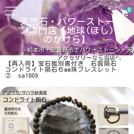
0
天然石・パワーストー
ン専門店【地球(ほし)
のかけら】
松本市・安曇野市でパワーストーン・天
アクセサリーなら当店へ
【再入荷】宝石鑑別書付き 石質隕石
コンドライト隕石６mm珠ブレスレット
② sa1809