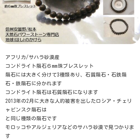
アフリカ/サハラ砂漠産
コンドライト隕石６mm珠ブレスレット
隕石には大きく分けて3種類あり、石質隕石・石鉄隕
石・鉄隕石に分かれます
コンドライト隕石は石質隕石になります
2013年の2月に大きな人的被害を出したロシア・チェリ
ャビンスク隕石は
と同じ種類の隕石です
モロッコやアルジェリアなどのサハラ砂漠で見つかりま
す