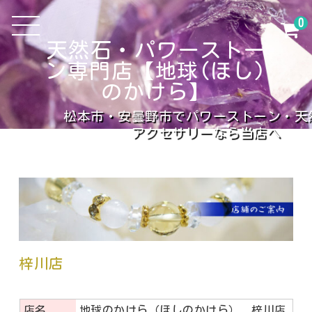
0
天然石・パワーストー
ン専門店【地球(ほし)
のかけら】
松本市・安曇野市でパワーストーン・天
アクセサリーなら当店へ
梓川店
店名
地球のかけら（ほしのかけら） 梓川店