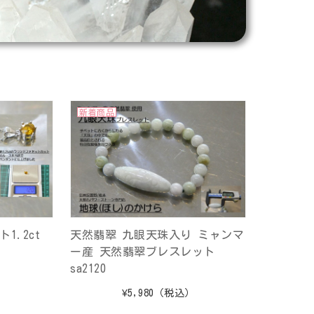
新着商品
1.2ct
天然翡翠 九眼天珠入り ミャンマ
ー産 天然翡翠ブレスレット
sa2120
）
¥5,980
（税込）