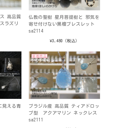
ス 高品質
仏教の聖樹 星月菩提樹と 邪気を
ピスラズリ
寄せ付けない黒檀ブレスレット
sa2114
）
¥3,480
（税込）
新着商品
に見える青
ブラジル産 高品質 ティアドロッ
プ型 アクアマリン ネックレス
sa2111
）