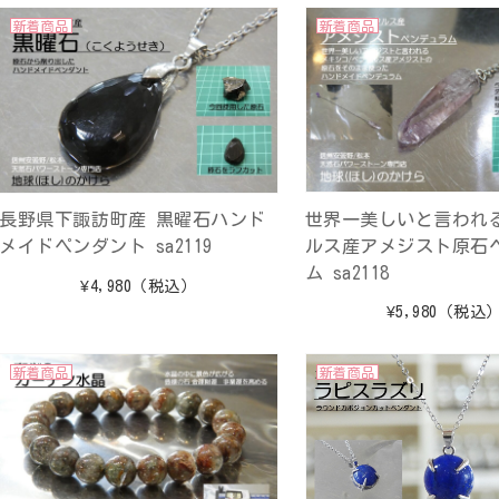
新着商品
新着商品
世界一美しいと言われ
長野県下諏訪町産 黒曜石ハンド
ルス産アメジスト原石
メイドペンダント sa2119
ム sa2118
¥4,980
（税込）
¥5,980
（税込
新着商品
新着商品