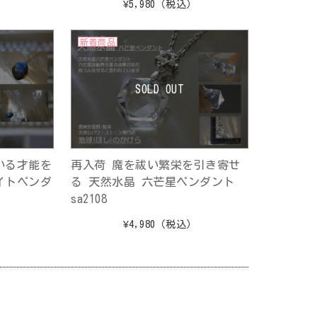
¥5,980
（税込）
新着商品
SOLD OUT
いる才能を
再入荷 魔を祓い繁栄を引き寄せ
イトペンダ
る 天然水晶 六芒星ペンダント
sa2108
）
¥4,980
（税込）