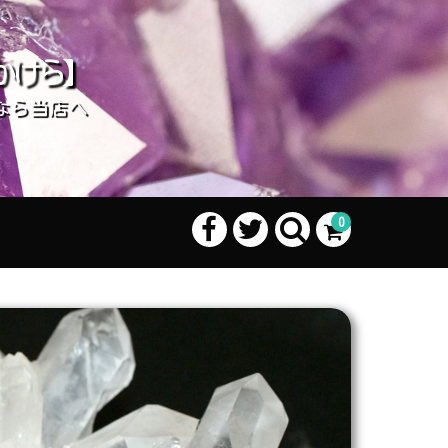
かけら】
なら当店へ
0