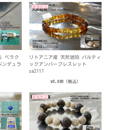
新着商品
る ベラク
リトアニア産 天然琥珀 バルティ
ペンデュラ
ックアンバーブレスレット
sa2117
）
¥5,980
（税込）
新着商品