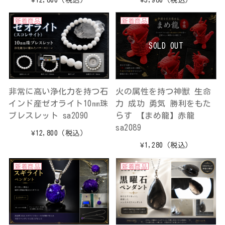
新着商品
新着商品
SOLD OUT
非常に高い浄化力を持つ石
火の属性を持つ神獣 生命
インド産ゼオライト10㎜珠
力 成功 勇気 勝利をもた
ブレスレット sa2090
らす 【まめ龍】赤龍
sa2089
¥12,800
（税込）
¥1,280
（税込）
新着商品
新着商品