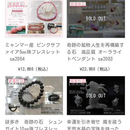
新着商品
新着商品
SOLD OUT
ミャンマー産 ピンクサフ
奇跡の鉱物人生を再構築す
ァイア5㎜珠ブレスレット
る石 高品質 オーラライ
sa2084
トペンダント sa2083
¥12,800
（税込）
¥22,800
（税込）
新着商品
新着商品
SOLD OUT
謎多き 奇跡の石 シュン
幸運を引き寄せ 魔を祓う
ガイト10㎜珠ブレスレッ
天然水晶の宝珠を持った