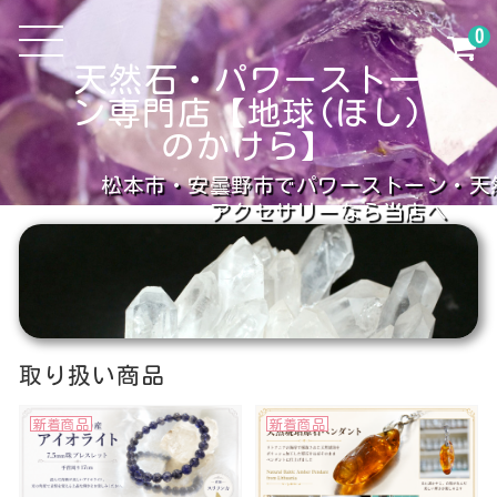
0
天然石・パワーストー
ン専門店【地球(ほし)
のかけら】
松本市・安曇野市でパワーストーン・天
アクセサリーなら当店へ
取り扱い商品
新着商品
新着商品