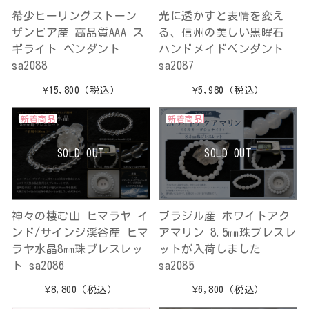
希少ヒーリングストーン
光に透かすと表情を変え
ザンビア産 高品質AAA ス
る、信州の美しい黒曜石
ギライト ペンダント
ハンドメイドペンダント
sa2088
sa2087
¥15,800
（税込）
¥5,980
（税込）
新着商品
新着商品
SOLD OUT
SOLD OUT
神々の棲む山 ヒマラヤ イ
ブラジル産 ホワイトアク
ンド/サインジ渓谷産 ヒマ
アマリン 8.5㎜珠ブレスレ
ラヤ水晶8㎜珠ブレスレッ
ットが入荷しました
ト sa2086
sa2085
¥8,800
（税込）
¥6,800
（税込）