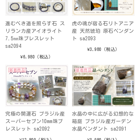
進むべき道を照らす石 ス
虎の魂が宿る石リトアニア
リランカ産アイオライト
産 天然琥珀 原石ペンダン
7.5㎜珠ブレスレット
ト sa2093
sa2094
¥3,980
（税込）
¥6,980
（税込）
新着商品
新着商品
究極の開運石 ブラジル産
水晶の中に広がる幻想的な
スーパーセブン10mm珠ブ
箱庭 ブラジル産ガーデン
レスレット sa2092
水晶ペンダント sa2091
¥12,800
（税込）
¥3,980
（税込）