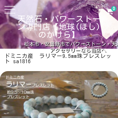
0
天然石・パワーストー
ン専門店【地球(ほし)
のかけら】
松本市・安曇野市でパワーストーン・天
アクセサリーなら当店へ
ドミニカ産 ラリマー9.5mm珠ブレスレッ
ト sa1816