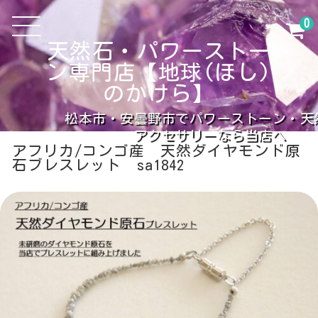
0
天然石・パワーストー
ン専門店【地球(ほし)
のかけら】
松本市・安曇野市でパワーストーン・天
アクセサリーなら当店へ
アフリカ/コンゴ産 天然ダイヤモンド原
石ブレスレット sa1842