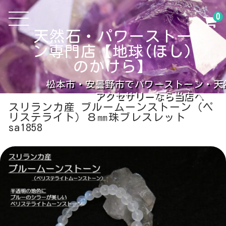
0
天然石・パワーストー
ン専門店【地球(ほし)
のかけら】
松本市・安曇野市でパワーストーン・天
アクセサリーなら当店へ
スリランカ産 ブルームーンストーン（ペ
リステライト）８㎜珠ブレスレット
sa1858