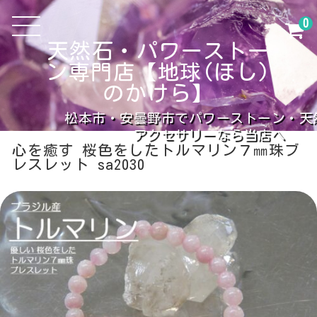
0
天然石・パワーストー
ン専門店【地球(ほし)
のかけら】
松本市・安曇野市でパワーストーン・天
アクセサリーなら当店へ
心を癒す 桜色をしたトルマリン７㎜珠ブ
レスレット sa2030