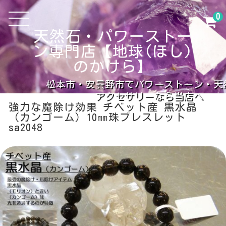
0
天然石・パワーストー
ン専門店【地球(ほし)
のかけら】
松本市・安曇野市でパワーストーン・天
アクセサリーなら当店へ
強力な魔除け効果 チベット産 黒水晶
（カンゴーム）10㎜珠ブレスレット
sa2048