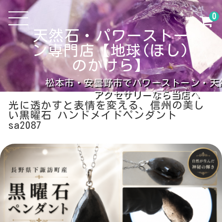
0
天然石・パワーストー
ン専門店【地球(ほし)
のかけら】
松本市・安曇野市でパワーストーン・天
アクセサリーなら当店へ
光に透かすと表情を変える、信州の美し
い黒曜石 ハンドメイドペンダント
sa2087