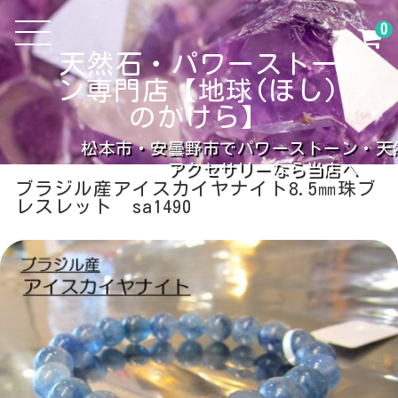
0
天然石・パワーストー
ン専門店【地球(ほし)
のかけら】
松本市・安曇野市でパワーストーン・天
アクセサリーなら当店へ
ブラジル産アイスカイヤナイト8.5㎜珠ブ
レスレット sa1490