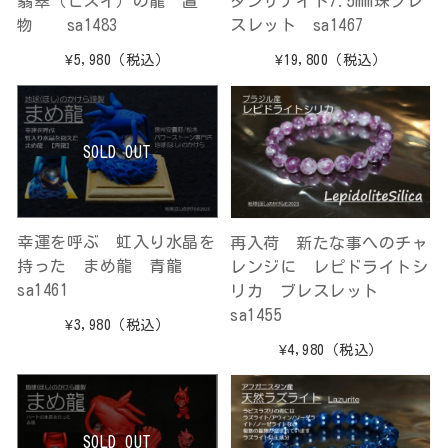
翡翠（ヒスイ）の龍 置
タンザナイト7.5mm珠ブレ
物 sa1483
スレット sa1467
¥5,980
（税込）
¥19,800
（税込）
SOLD OUT
幸運を呼ぶ 虹入り水晶を
再入荷 新たな事へのチャ
持った まめ龍 青龍
レンジに レピドライトシ
sa1461
リカ ブレスレット
sa1455
¥3,980
（税込）
¥4,980
（税込）
SOLD OUT