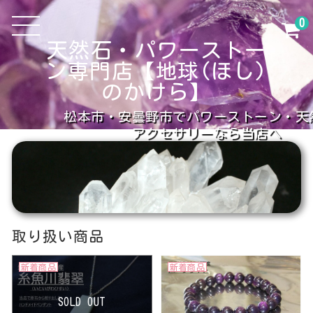
0
天然石・パワーストー
ン専門店【地球(ほし)
のかけら】
松本市・安曇野市でパワーストーン・天
アクセサリーなら当店へ
取り扱い商品
新着商品
新着商品
SOLD OUT