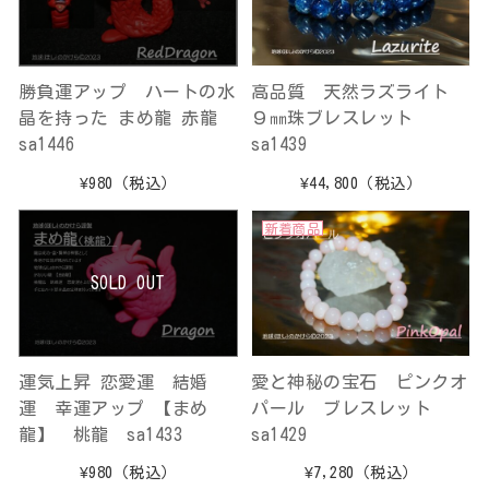
勝負運アップ ハートの水
高品質 天然ラズライト
晶を持った まめ龍 赤龍
９㎜珠ブレスレット
sa1446
sa1439
¥980
（税込）
¥44,800
（税込）
新着商品
SOLD OUT
運気上昇 恋愛運 結婚
愛と神秘の宝石 ピンクオ
運 幸運アップ 【まめ
パール ブレスレット
龍】 桃龍 sa1433
sa1429
¥980
（税込）
¥7,280
（税込）