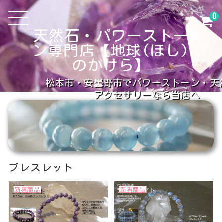
0
天然石・パワーストー
ン専門店【地球(ほし)
のかけら】
松本市・安曇野市でパワーストーン・天
アクセサリーなら当店へ
ブレスレット
新着商品
新着商品