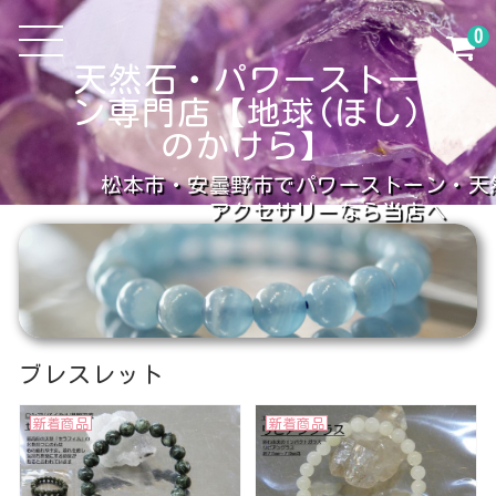
0
天然石・パワーストー
ン専門店【地球(ほし)
のかけら】
松本市・安曇野市でパワーストーン・天
アクセサリーなら当店へ
ブレスレット
新着商品
新着商品