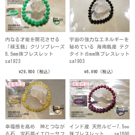
内なる才能を開花させる
宇宙の強力なエネルギーを
「緑玉髄」クリソプレーズ
秘めている 海南島産 テク
8.5mm珠ブレスレット
タイト８mm珠ブレスレット
sa1923
sa1903
¥29,800
（税込）
¥6,980
（税込）
新着商品
新着商品
幸福感を高め 神とつなが
インド産 天然ルビー7.5㎜
る石 宝石質イエローサフ
珠ブレスレット sa1890