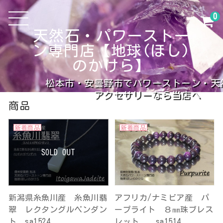
0
天然石・パワーストー
ン専門店【地球(ほし)
のかけら】
松本市・安曇野市でパワーストーン・天
アクセサリーなら当店へ
商品
新着商品
新着商品
SOLD OUT
新潟県糸魚川産 糸魚川翡
アフリカ/ナミビア産 パ
翠 レクタングルペンダン
ープライト ８㎜珠ブレス
ト sa1524
レット sa1514